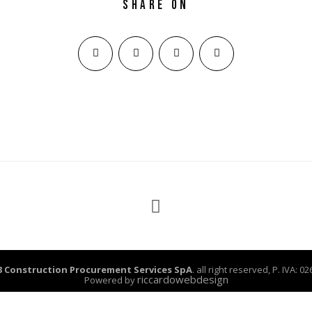
Share on
3 Construction Procurement Services SpA
. all right reserved, P. IVA: 
riccardowebdesign
Powered by