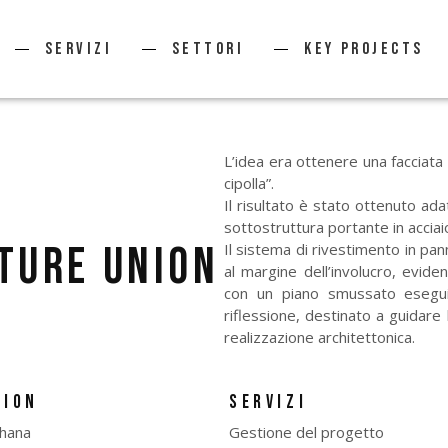
Servizi
Settori
KEY PROJECTS
L’idea era ottenere una facciata c
cipolla”.
Il risultato è stato ottenuto a
sottostruttura portante in acciai
PTURE UNION
Il sistema di rivestimento in pann
al margine dell’involucro, evide
con un piano smussato esegui
riflessione, destinato a guidare
realizzazione architettonica.
TION
SERVIZI
Ghana
Gestione del progetto