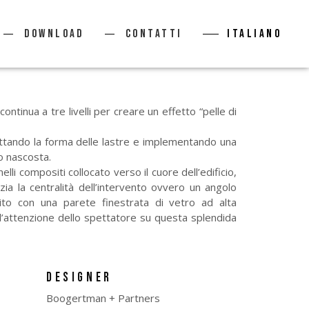
Download
Contatti
Italiano
ontinua a tre livelli per creare un effetto “pelle di
dattando la forma delle lastre e implementando una
o nascosta.
elli compositi collocato verso il cuore dell’edificio,
nzia la centralità dell’intervento ovvero un angolo
to con una parete finestrata di vetro ad alta
 l’attenzione dello spettatore su questa splendida
DESIGNER
Boogertman + Partners