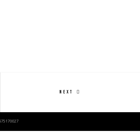
NEXT
02675170027