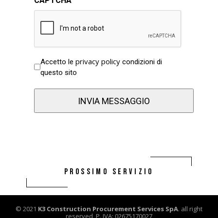
CAPTCHA
Senza
privacy policy
Accetto le
condizioni di
Titolo
questo sito
(Obbligatorio)
PROSSIMO SERVIZIO
© 2021
K3 Construction Procurement Services SpA
. all right
reserved, P. IVA: 02675170027