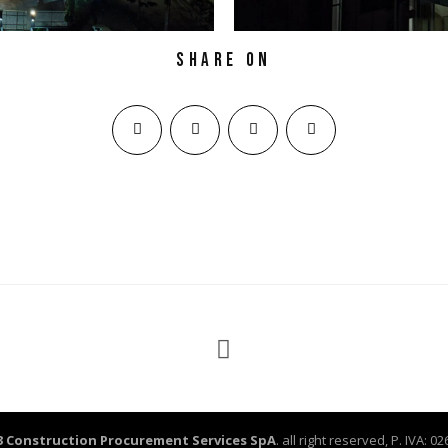
Share on
3 Construction Procurement Services SpA
. all right reserved, P. IVA: 