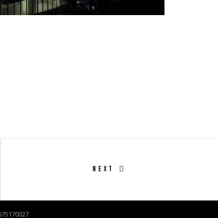
NEXT
02675170027