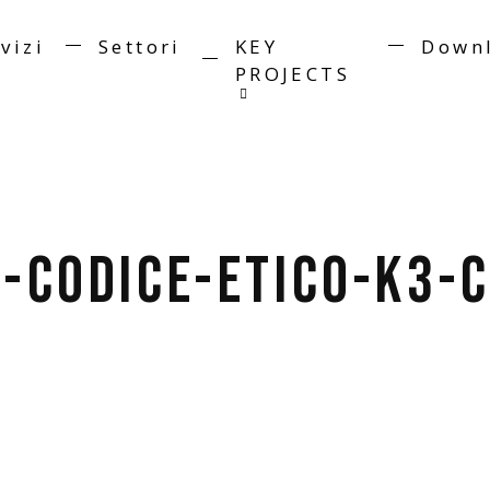
vizi
Settori
KEY
Down
PROJECTS
-Codice-Etico-K3-