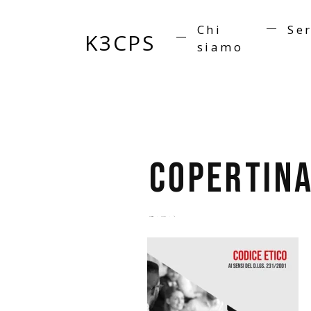
Chi
Ser
K3CPS
siamo
Copertina
by
admin
5 anni ago
0