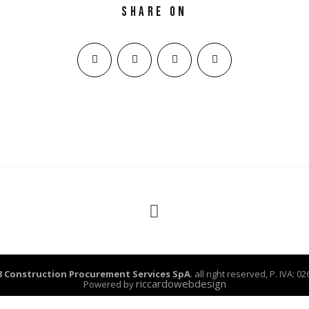
Share on
3 Construction Procurement Services SpA
. all right reserved, P. IVA: 
riccardowebdesign
Powered by