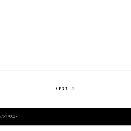
NEXT
02675170027