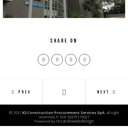
Share on
PREV
NEXT
© 2021
K3 Construction Procurement Services SpA
. all right
reserved, P. IVA: 02675170027
riccardowebdesign
Powered by